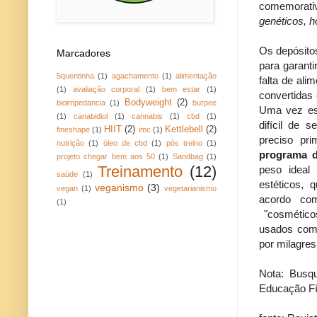
comemorati
genéticos, h
Os depósito
Marcadores
para garanti
5quentinha
(1)
agachamento
(1)
alimentação
falta de al
(1)
avaliação corporal
(1)
bem estar
(1)
convertidas
Bodyweight
(2)
bioimpedancia
(1)
burpee
Uma vez est
(1)
canabidiol
(1)
cannabis
(1)
cbd
(1)
difícil de s
HIIT
(2)
Kettlebell
(2)
fineshape
(1)
imc
(1)
preciso pr
nutrição
(1)
óleo de cbd
(1)
pós treino
(1)
programa de
projeto chegar bem aos 50
(1)
Sandbag
(1)
Treinamento
(12)
peso ideal
saúde
(1)
estéticos, 
veganismo
(3)
vegan
(1)
vegetarianismo
acordo com
(1)
"cosmético
usados como
por milagres
Nota: Busqu
Educação Fís