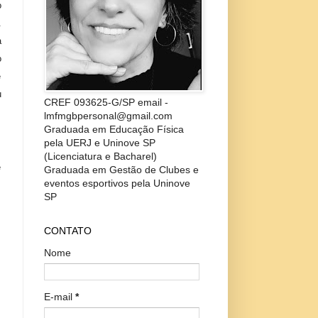
o
.
a
o
e
u
CREF 093625-G/SP email -
lmfmgbpersonal@gmail.com
Graduada em Educação Física
pela UERJ e Uninove SP
(Licenciatura e Bacharel)
e
Graduada em Gestão de Clubes e
eventos esportivos pela Uninove
SP
CONTATO
Nome
E-mail
*