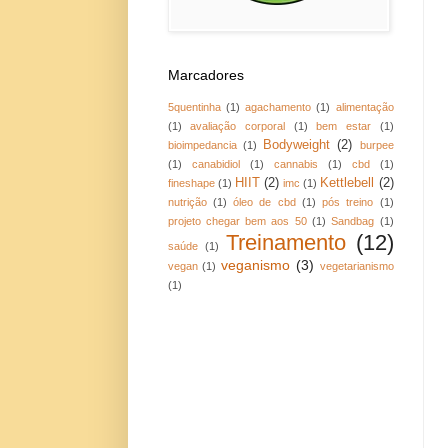
Marcadores
5quentinha
(1)
agachamento
(1)
alimentação
(1)
avaliação corporal
(1)
bem estar
(1)
Bodyweight
(2)
bioimpedancia
(1)
burpee
(1)
canabidiol
(1)
cannabis
(1)
cbd
(1)
HIIT
(2)
Kettlebell
(2)
fineshape
(1)
imc
(1)
nutrição
(1)
óleo de cbd
(1)
pós treino
(1)
projeto chegar bem aos 50
(1)
Sandbag
(1)
Treinamento
(12)
saúde
(1)
veganismo
(3)
vegan
(1)
vegetarianismo
(1)