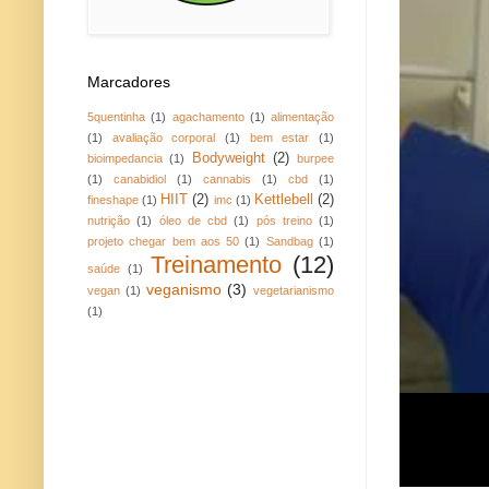
Marcadores
5quentinha
(1)
agachamento
(1)
alimentação
(1)
avaliação corporal
(1)
bem estar
(1)
Bodyweight
(2)
bioimpedancia
(1)
burpee
(1)
canabidiol
(1)
cannabis
(1)
cbd
(1)
HIIT
(2)
Kettlebell
(2)
fineshape
(1)
imc
(1)
nutrição
(1)
óleo de cbd
(1)
pós treino
(1)
projeto chegar bem aos 50
(1)
Sandbag
(1)
Treinamento
(12)
saúde
(1)
veganismo
(3)
vegan
(1)
vegetarianismo
(1)