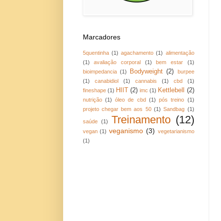
Marcadores
5quentinha
(1)
agachamento
(1)
alimentação
(1)
avaliação corporal
(1)
bem estar
(1)
Bodyweight
(2)
bioimpedancia
(1)
burpee
(1)
canabidiol
(1)
cannabis
(1)
cbd
(1)
HIIT
(2)
Kettlebell
(2)
fineshape
(1)
imc
(1)
nutrição
(1)
óleo de cbd
(1)
pós treino
(1)
projeto chegar bem aos 50
(1)
Sandbag
(1)
Treinamento
(12)
saúde
(1)
veganismo
(3)
vegan
(1)
vegetarianismo
(1)