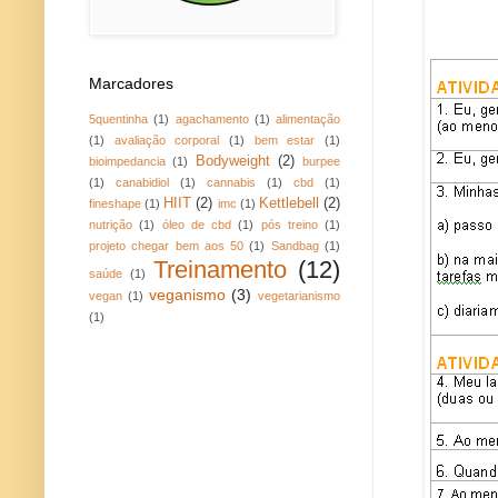
Marcadores
5quentinha
(1)
agachamento
(1)
alimentação
(1)
avaliação corporal
(1)
bem estar
(1)
Bodyweight
(2)
bioimpedancia
(1)
burpee
(1)
canabidiol
(1)
cannabis
(1)
cbd
(1)
HIIT
(2)
Kettlebell
(2)
fineshape
(1)
imc
(1)
nutrição
(1)
óleo de cbd
(1)
pós treino
(1)
projeto chegar bem aos 50
(1)
Sandbag
(1)
Treinamento
(12)
saúde
(1)
veganismo
(3)
vegan
(1)
vegetarianismo
(1)