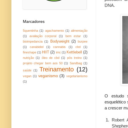
DNA.
Marcadores
5quentinha
(1)
agachamento
(1)
alimentação
(1)
avaliação corporal
(1)
bem estar
(1)
Bodyweight
(2)
bioimpedancia
(1)
burpee
(1)
canabidiol
(1)
cannabis
(1)
cbd
(1)
HIIT
(2)
Kettlebell
(2)
fineshape
(1)
imc
(1)
nutrição
(1)
óleo de cbd
(1)
pós treino
(1)
projeto chegar bem aos 50
(1)
Sandbag
(1)
Treinamento
(12)
saúde
(1)
veganismo
(3)
vegan
(1)
vegetarianismo
(1)
O estudo 
esquelético
a crescer ma
Robert 
Shepherd