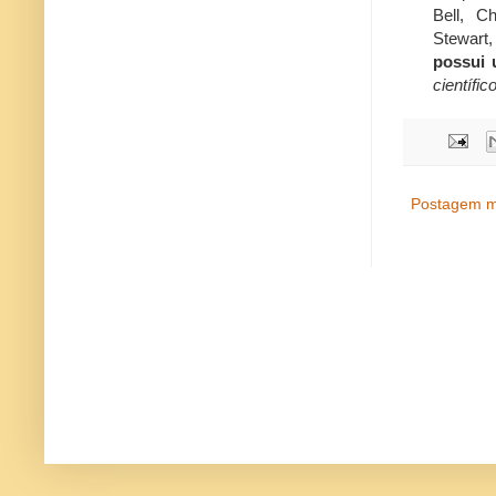
Bell, C
Stewart
possui 
científic
Postagem m