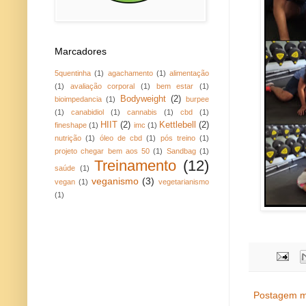
Marcadores
5quentinha
(1)
agachamento
(1)
alimentação
(1)
avaliação corporal
(1)
bem estar
(1)
Bodyweight
(2)
bioimpedancia
(1)
burpee
(1)
canabidiol
(1)
cannabis
(1)
cbd
(1)
HIIT
(2)
Kettlebell
(2)
fineshape
(1)
imc
(1)
nutrição
(1)
óleo de cbd
(1)
pós treino
(1)
projeto chegar bem aos 50
(1)
Sandbag
(1)
Treinamento
(12)
saúde
(1)
veganismo
(3)
vegan
(1)
vegetarianismo
(1)
Postagem m