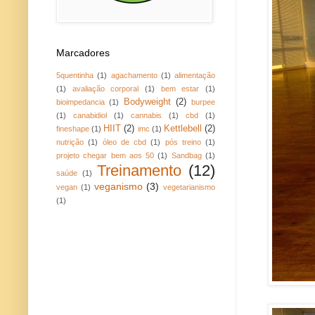
Marcadores
5quentinha
(1)
agachamento
(1)
alimentação
(1)
avaliação corporal
(1)
bem estar
(1)
Bodyweight
(2)
bioimpedancia
(1)
burpee
(1)
canabidiol
(1)
cannabis
(1)
cbd
(1)
HIIT
(2)
Kettlebell
(2)
fineshape
(1)
imc
(1)
nutrição
(1)
óleo de cbd
(1)
pós treino
(1)
projeto chegar bem aos 50
(1)
Sandbag
(1)
Treinamento
(12)
saúde
(1)
veganismo
(3)
vegan
(1)
vegetarianismo
(1)