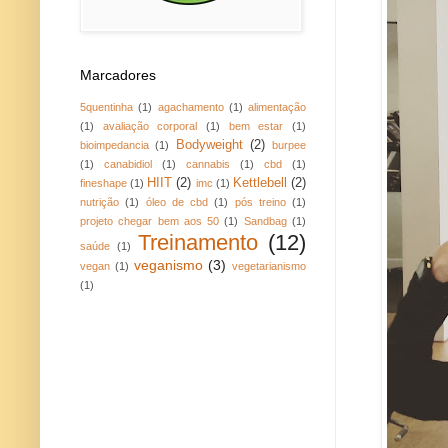
Marcadores
5quentinha
(1)
agachamento
(1)
alimentação
(1)
avaliação corporal
(1)
bem estar
(1)
Bodyweight
(2)
bioimpedancia
(1)
burpee
(1)
canabidiol
(1)
cannabis
(1)
cbd
(1)
HIIT
(2)
Kettlebell
(2)
fineshape
(1)
imc
(1)
nutrição
(1)
óleo de cbd
(1)
pós treino
(1)
projeto chegar bem aos 50
(1)
Sandbag
(1)
Treinamento
(12)
saúde
(1)
veganismo
(3)
vegan
(1)
vegetarianismo
(1)