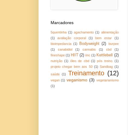
Marcadores
5quentinha
(1)
agachamento
(1)
alimentação
(1)
avaliação corporal
(1)
bem estar
(1)
Bodyweight
(2)
bioimpedancia
(1)
burpee
(1)
canabidiol
(1)
cannabis
(1)
cbd
(1)
HIIT
(2)
Kettlebell
(2)
fineshape
(1)
imc
(1)
nutrição
(1)
óleo de cbd
(1)
pós treino
(1)
projeto chegar bem aos 50
(1)
Sandbag
(1)
Treinamento
(12)
saúde
(1)
veganismo
(3)
vegan
(1)
vegetarianismo
(1)