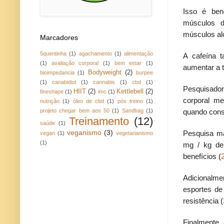
Isso é ben
músculos d
músculos al
Marcadores
5quentinha
(1)
agachamento
(1)
alimentação
A cafeína 
(1)
avaliação corporal
(1)
bem estar
(1)
aumentar a t
Bodyweight
(2)
bioimpedancia
(1)
burpee
(1)
canabidiol
(1)
cannabis
(1)
cbd
(1)
Pesquisado
HIIT
(2)
Kettlebell
(2)
fineshape
(1)
imc
(1)
corporal m
nutrição
(1)
óleo de cbd
(1)
pós treino
(1)
quando cons
projeto chegar bem aos 50
(1)
Sandbag
(1)
Treinamento
(12)
saúde
(1)
veganismo
(3)
Pesquisa ma
vegan
(1)
vegetarianismo
(1)
mg / kg de 
benefícios (
Adicionalm
esportes de 
resistência (
Finalmente,